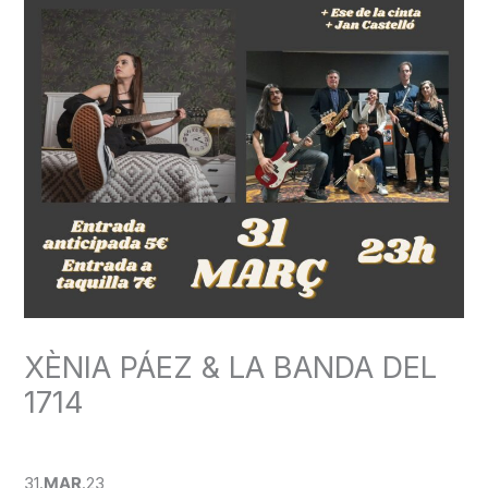
XÈNIA PÁEZ & LA BANDA DEL
1714
Deja un comentario
/
CONCERT
/ Por
admin
31.
MAR
.23