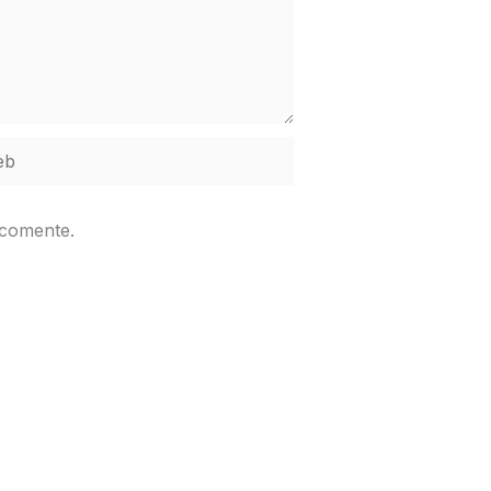
b
 comente.