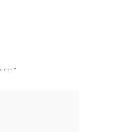
os con
*