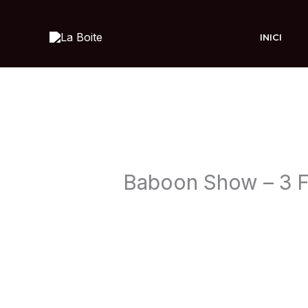
Ir
al
INICI
contenido
Baboon Show – 3 
Deja un comentario
/ Por
admin
/
1