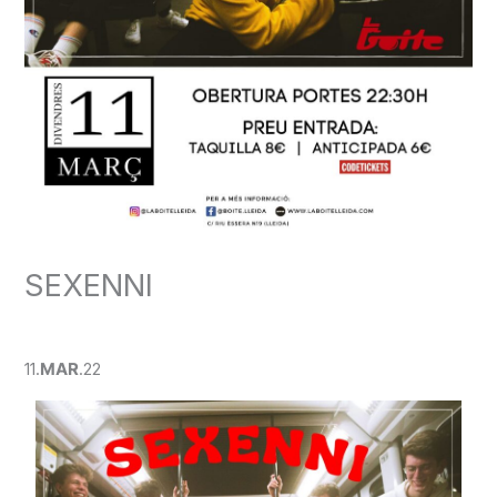
SEXENNI
Deja un comentario
/
CONCERT
/ Por
admin
11.
MAR
.22