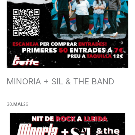
MINORIA + SIL & THE BAND
Deja un comentario
/
CONCERT
/ Por
admin
30.
MAI
.26