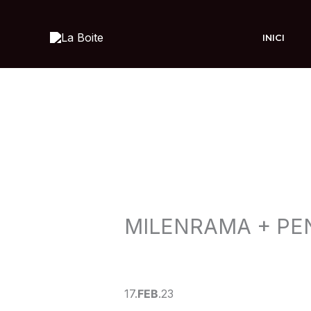
Ir
al
INICI
contenido
MILENRAMA + PE
Deja un comentario
/
CONCERT
/ 
17.
FEB
.23