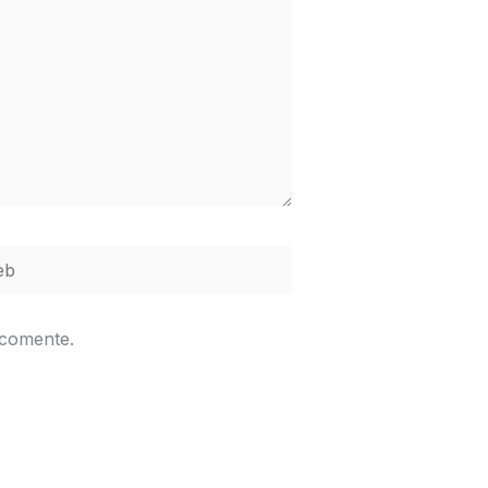
b
 comente.