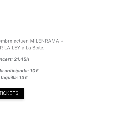
ovembre actuen MILENRAMA +
 LA LEY a La
Boite.
oncert:
21.45h
a anticipada: 10€
 taquilla: 13€
TICKETS