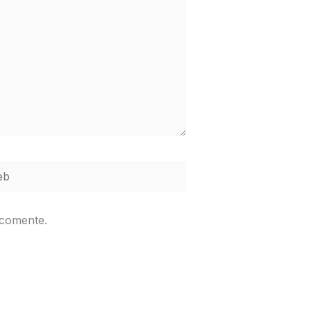
b
 comente.