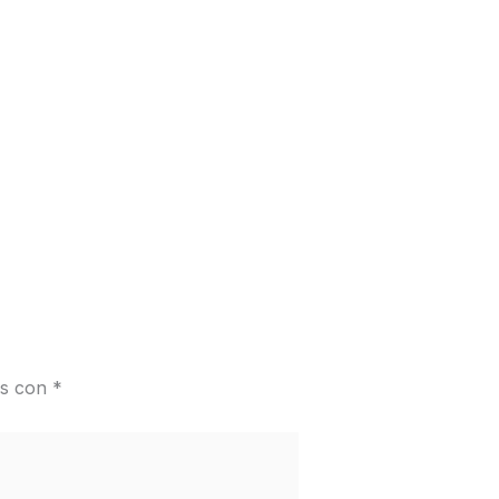
Entrada siguiente
→
os con
*