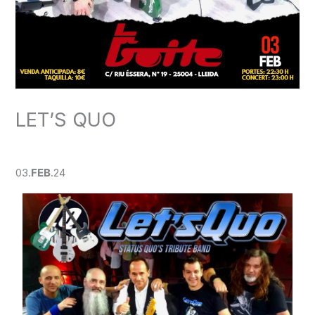
LET’S QUO
Deja un comentario
/
CONCERT
/ Por
admin
03.
FEB
.24