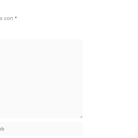
os con
*
b