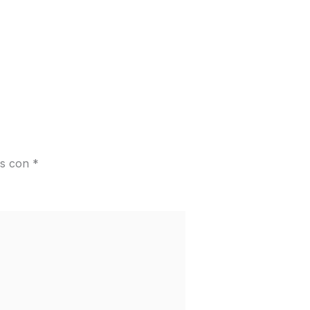
os con
*