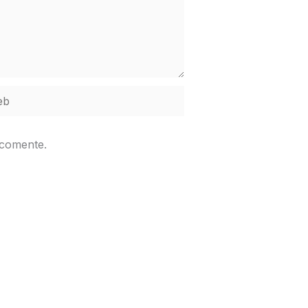
b
 comente.