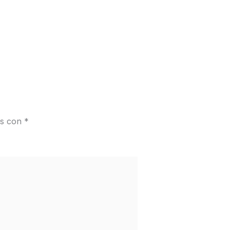
os con
*