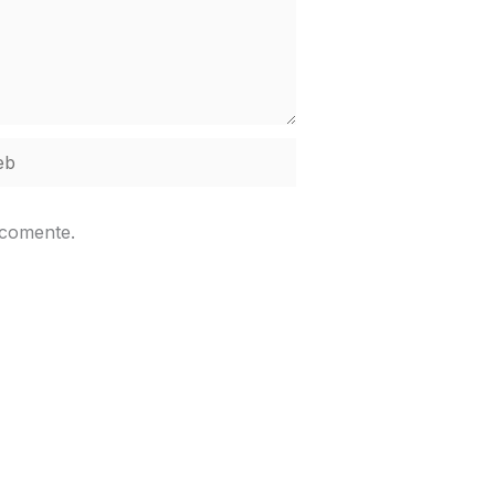
b
 comente.