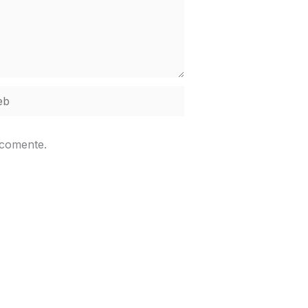
b
 comente.