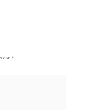
os con
*