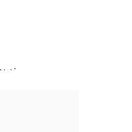
os con
*