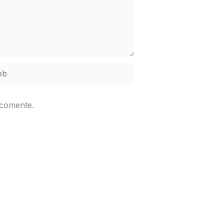
b
 comente.