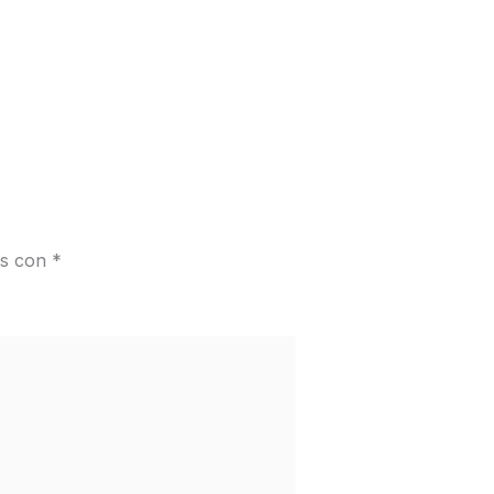
os con
*