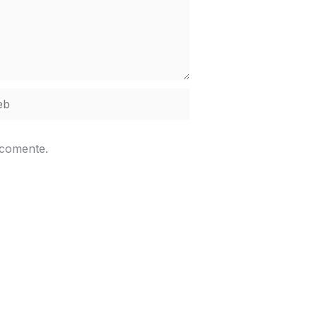
b
 comente.