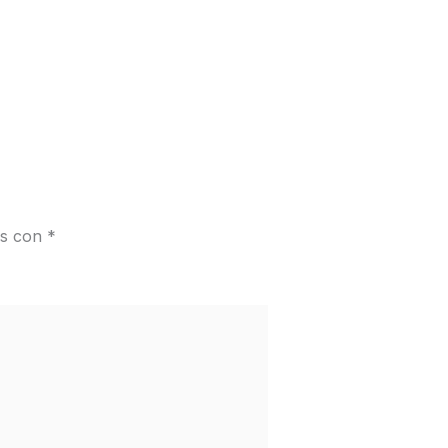
os con
*