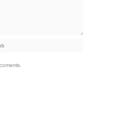
b
 comente.