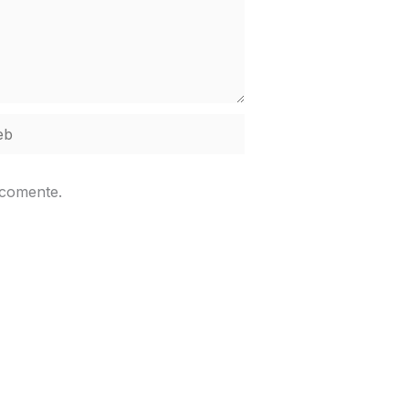
b
 comente.