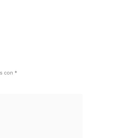
os con
*