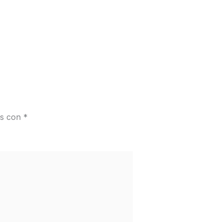
os con
*