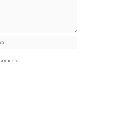
b
 comente.