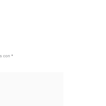
os con
*