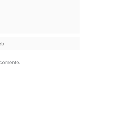
b
 comente.