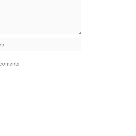
b
 comente.