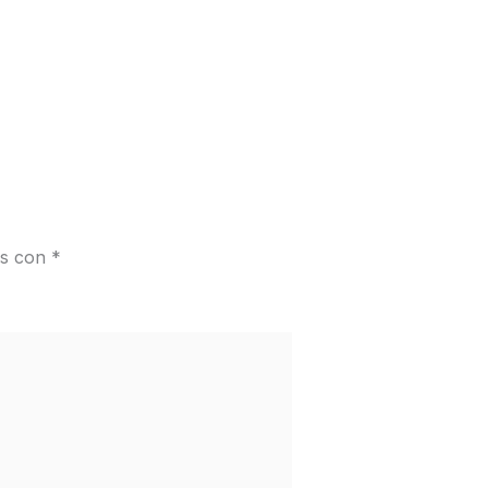
os con
*