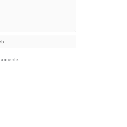
b
 comente.