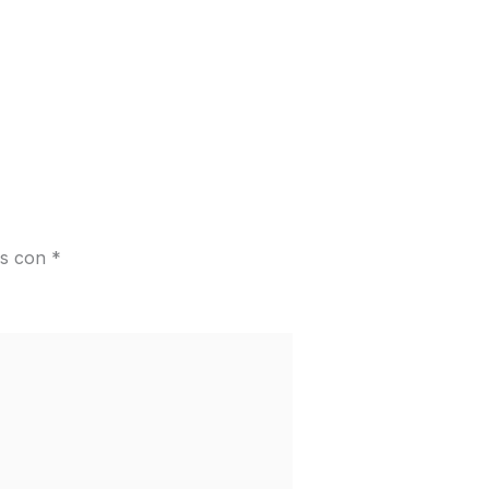
os con
*