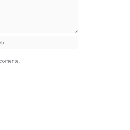
b
 comente.