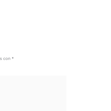
os con
*