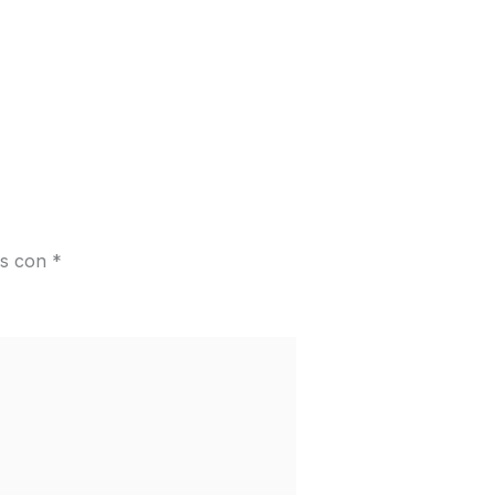
os con
*