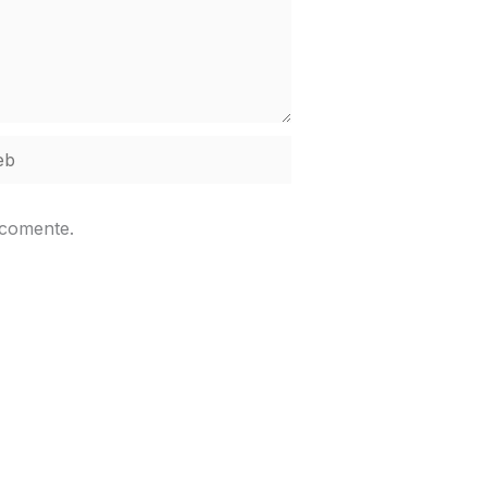
b
 comente.