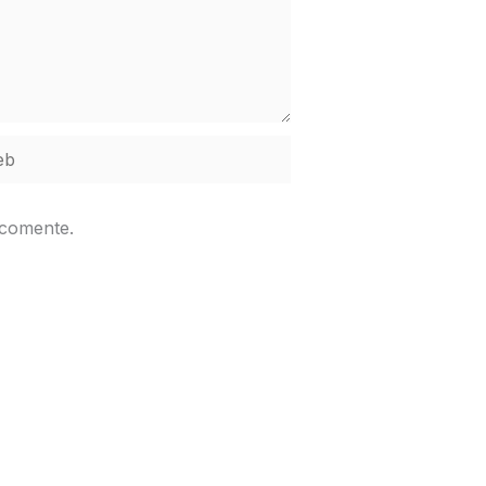
b
 comente.