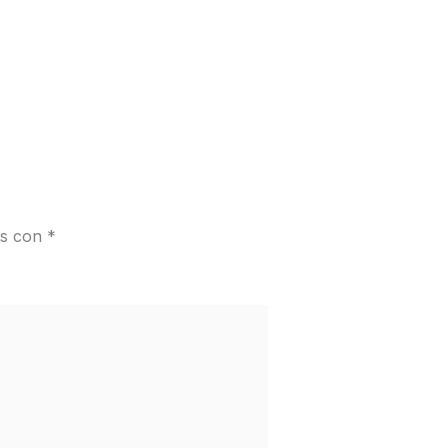
os con
*