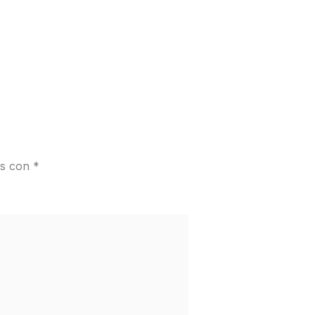
os con
*