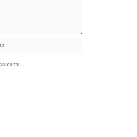
b
 comente.