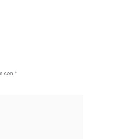
os con
*