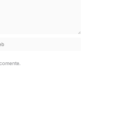
b
 comente.