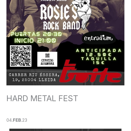
HARD METAL FEST
Deja un comentario
/
CONCERT
/ Por
admin
04.
FEB
.23