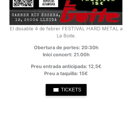
El dissabte 4 de febrer FESTIVAL HARD METAL a
La
Boite.
Obertura de portes: 20:3
0h
Inici concert:
21.00h
Preu entrada anticipada: 12,5€
Preu a taquilla: 15€
TICKETS
←
Entrada anterior
Entrada siguiente
→