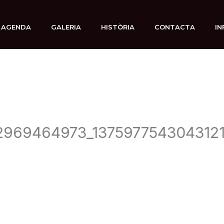
AGENDA
GALERIA
HISTÒRIA
CONTACTA
IN
2969464973_1375977543043121
3 noviembre, 2019