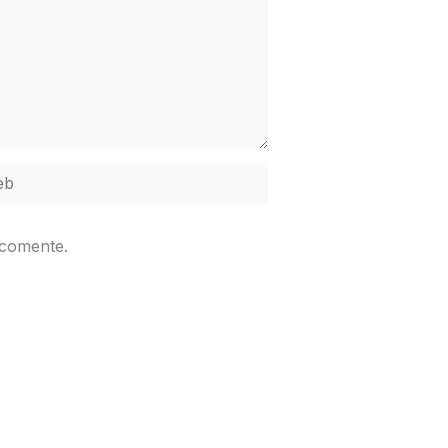
b
 comente.