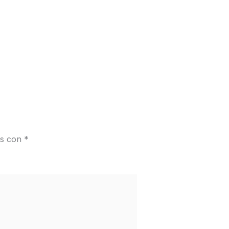
os con
*