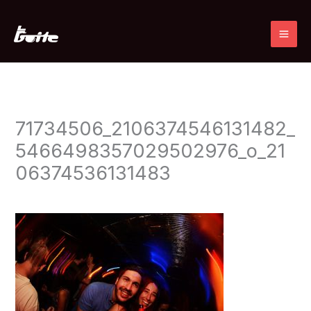
Ir
al
contenido
71734506_2106374546131482_
5466498357029502976_o_21
06374536131483
Deja un comentario
/ Por
admin
/
13 noviembre, 2019