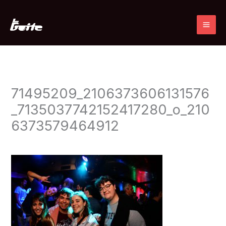
Ir
al
contenido
71495209_2106373606131576
_7135037742152417280_o_210
6373579464912
Deja un comentario
/ Por
admin
/
13 noviembre, 2019