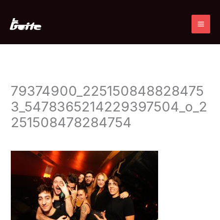
Ir
al
contenido
79374900_225150848828475
3_5478365214229397504_o_2
251508478284754
Deja un comentario
/ Por
admin
/
10 diciembre, 2019