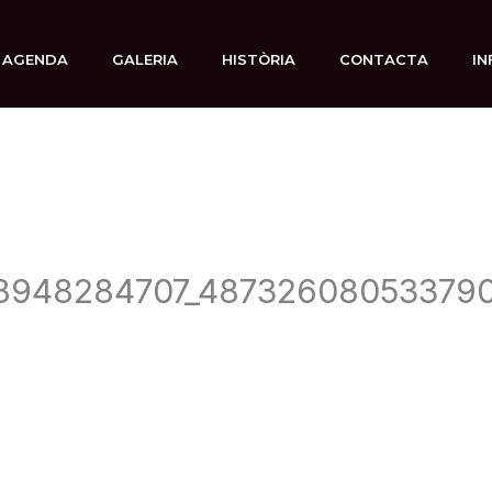
AGENDA
GALERIA
HISTÒRIA
CONTACTA
IN
8948284707_487326080533790
0 diciembre, 2019