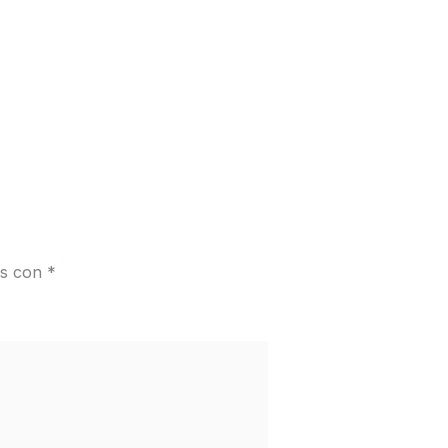
os con
*