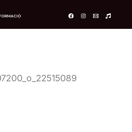
FORMACIÓ
7200_o_22515089