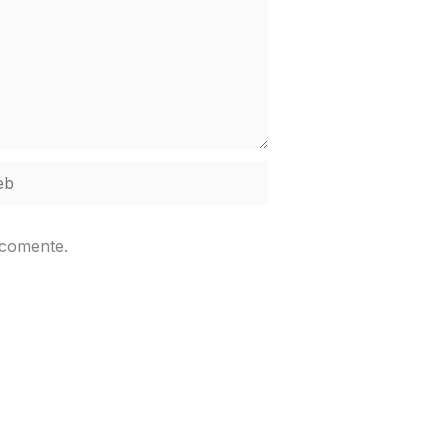
b
 comente.