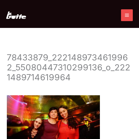
Ir
al
contenido
78433879_222148973461996
2_55080447310299136_o_222
1489714619964
Deja un comentario
/ Por
admin
/
27 noviembre, 2019