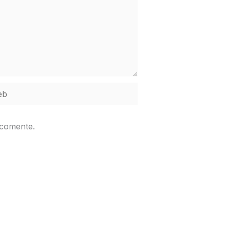
b
 comente.