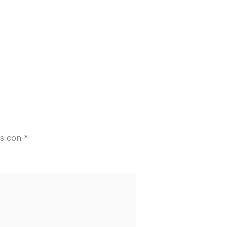
os con
*