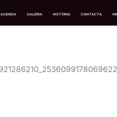
AGENDA
GALERIA
HISTÒRIA
CONTACTA
IN
3921286210_2536099178069622
7 noviembre, 2019