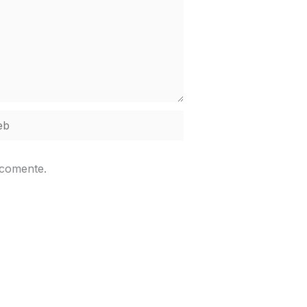
b
 comente.