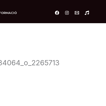
FORMACIÓ
84064_o_2265713