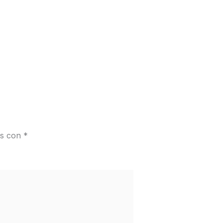
os con
*