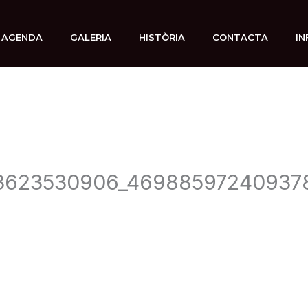
AGENDA
GALERIA
HISTÒRIA
CONTACTA
IN
3623530906_46988597240937
7 diciembre, 2019