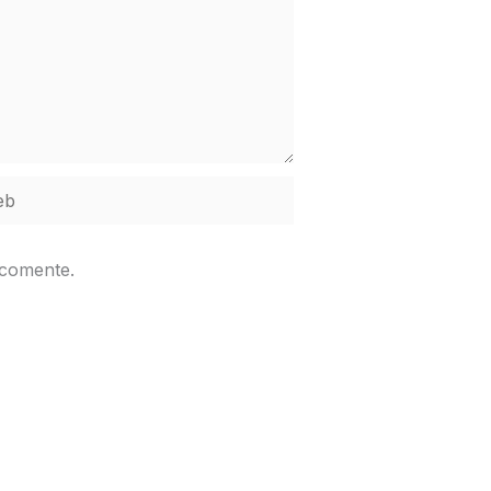
b
 comente.