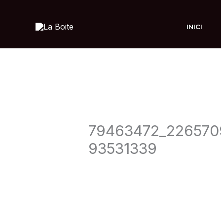
Ir
al
INICI
contenido
79463472_226570
93531339
Deja un comentario
/ Por
admin
/
1