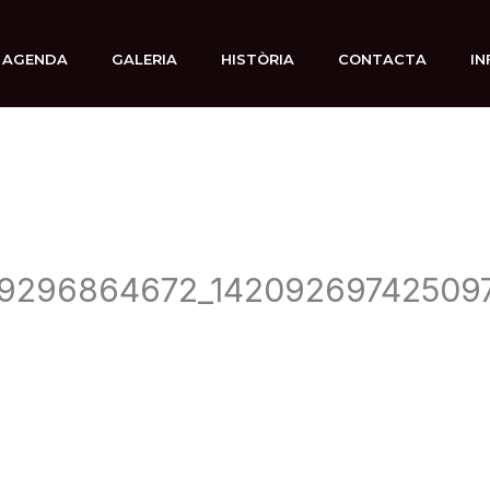
AGENDA
GALERIA
HISTÒRIA
CONTACTA
IN
9296864672_14209269742509
7 diciembre, 2019