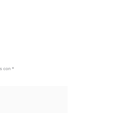
os con
*