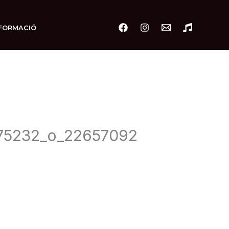
FORMACIÓ
75232_o_22657092