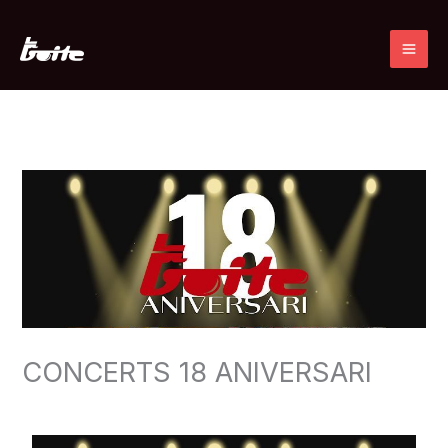
Ir
al
contenido
CONCERTS 18 ANIVERSARI
Deja un comentario
/
CONCERT
/ Por
admin