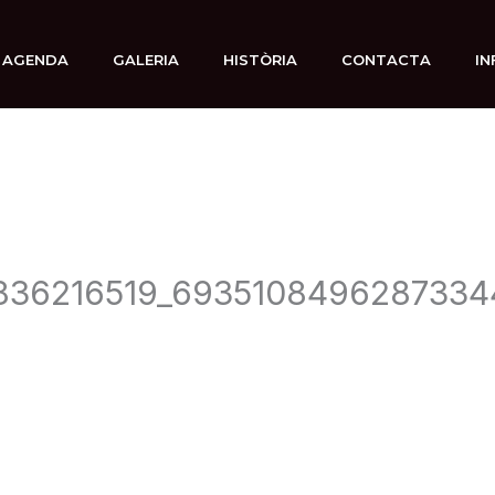
AGENDA
GALERIA
HISTÒRIA
CONTACTA
IN
0836216519_6935108496287334
3 noviembre, 2019