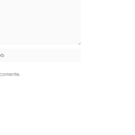
b
 comente.