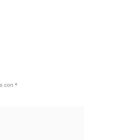
os con
*