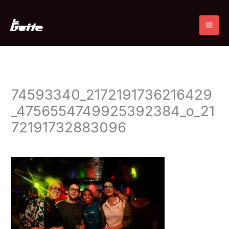
Ir
al
contenido
74593340_2172191736216429
_4756554749925392384_o_21
72191732883096
Deja un comentario
/ Por
admin
/
13 noviembre, 2019