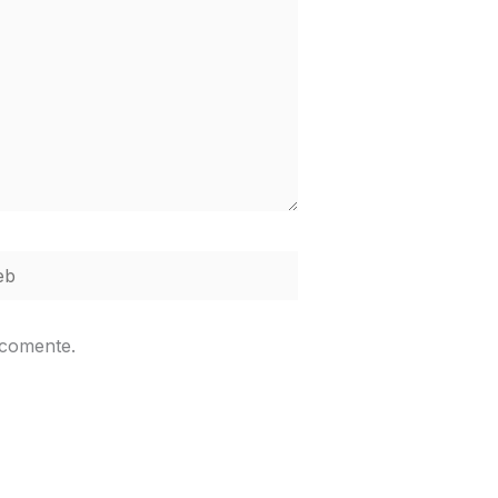
b
 comente.