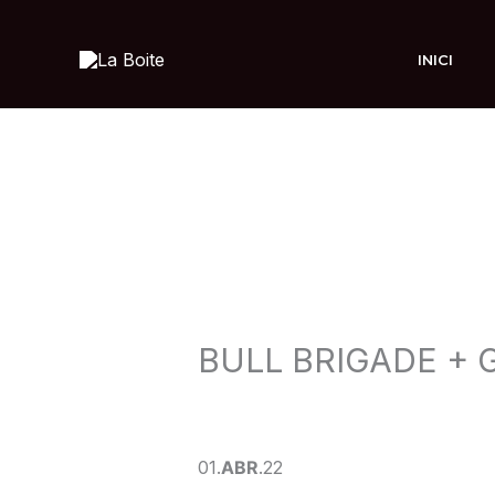
Ir
al
INICI
contenido
BULL BRIGADE +
Deja un comentario
/
CONCERT
/ 
01.
ABR
.22