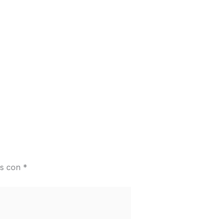
Entrada siguiente
→
os con
*