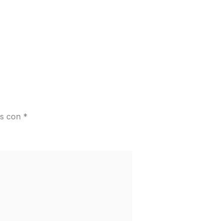
os con
*