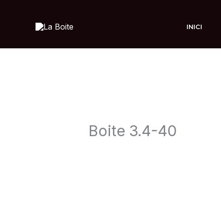
Ir
al
INICI
contenido
Boite 3.4-40
Deja un comentario
/ Por
admin
/
8