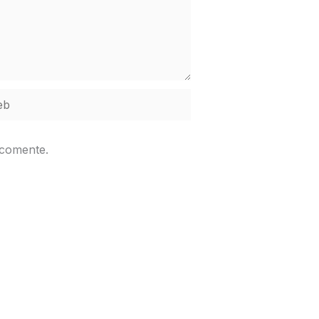
b
 comente.