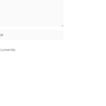
b
 comente.