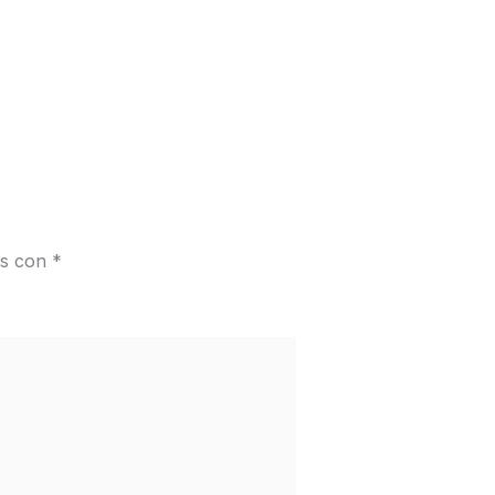
os con
*