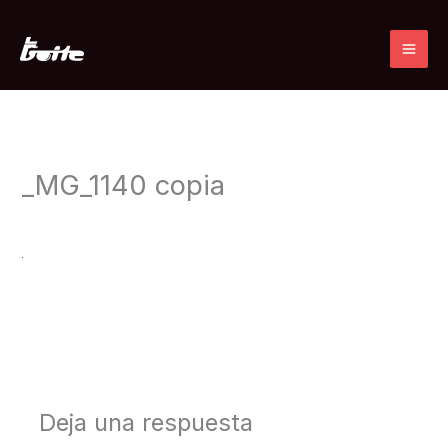
Ir
al
contenido
_MG_1140 copia
Deja un comentario
/ Por
admin
/
15 julio, 2019
←
Medios anterior
Deja una respuesta