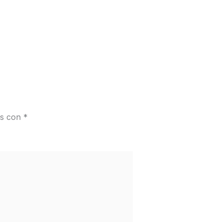
os con
*