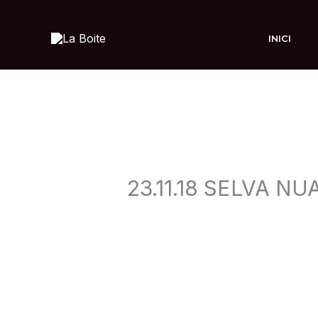
Ir
al
INICI
contenido
23.11.18 SELVA NU
Deja un comentario
/ Por
admin
/
2