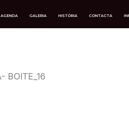
AGENDA
GALERIA
HISTÒRIA
CONTACTA
IN
A- BOITE_16
1 noviembre, 2023