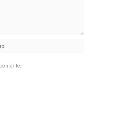
b
 comente.