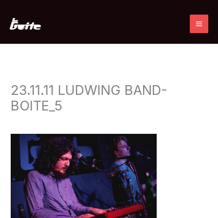
Ir
al
contenido
23.11.11 LUDWING BAND-
BOITE_5
Deja un comentario
/ Por
admin
/
21 noviembre, 2023