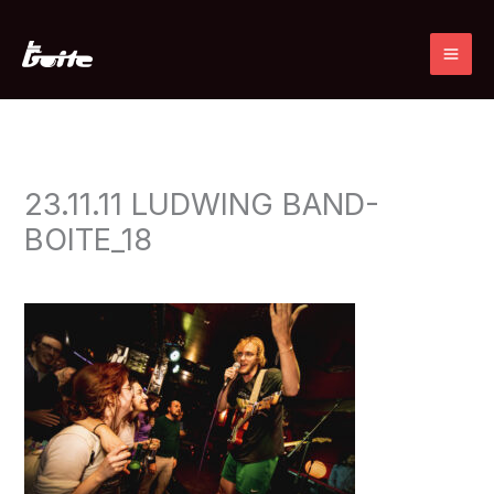
Ir
al
contenido
23.11.11 LUDWING BAND-
BOITE_18
Deja un comentario
/ Por
admin
/
21 noviembre, 2023