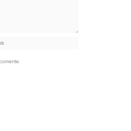
b
 comente.