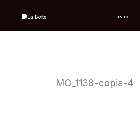
Ir
al
INICI
contenido
MG_1138-copia-4
Deja un comentario
/ Por
admin
/
2