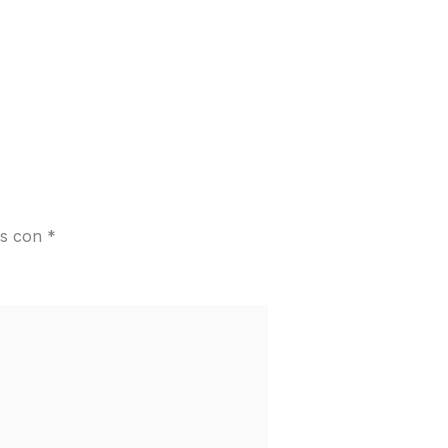
os con
*