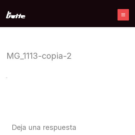
Ir
al
contenido
MG_1113-copia-2
Deja un comentario
/ Por
admin
/
21 julio, 2019
←
Medios anterior
Deja una respuesta