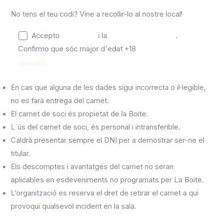
No tens el teu codi? Vine a recollir-lo al nostre local!
Accepto
l'avís legal
i la
política de privacitat
.
Confirmo que sóc major d'edat +18
En cas que alguna de les dades sigui incorrecta o il·legible,
no es farà entrega del carnet.
El carnet de soci és propietat de la Boite.
L´ús del carnet de soci, és personal i intransferible.
Caldrà presentar sempre el DNI per a demostrar ser-ne el
titular.
Els descomptes i avantatges del carnet no seran
aplicables en esdeveniments no programats per La Boite.
L’organització es reserva el dret de retirar el carnet a qui
provoqui qualsevol incident en la sala.