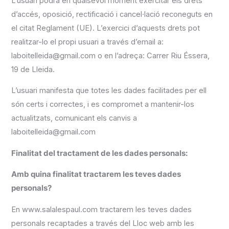
L’usuari podrà en qualsevol moment exercitar els drets
d’accés, oposició, rectificació i cancel·lació reconeguts en
el citat Reglament (UE). L’exercici d’aquests drets pot
realitzar-lo el propi usuari a través d’email a:
laboitelleida@gmail.com o en l’adreça: Carrer Riu Éssera,
19 de Lleida.
L’usuari manifesta que totes les dades facilitades per ell
són certs i correctes, i es compromet a mantenir-los
actualitzats, comunicant els canvis a
laboitelleida@gmail.com
Finalitat del tractament de les dades personals:
Amb quina finalitat tractarem les teves dades
personals?
En www.salalespaul.com tractarem les teves dades
personals recaptades a través del Lloc web amb les