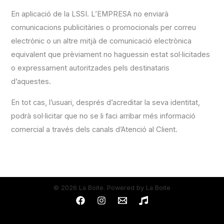
En aplicació de la LSSI. L’EMPRESA no enviarà
comunicacions publicitàries o promocionals per correu
electrònic o un altre mitjà de comunicació electrònica
equivalent que prèviament no haguessin estat sol·licitades
o expressament autoritzades pels destinataris
d’aquestes.
En tot cas, l’usuari, després d’acreditar la seva identitat,
podrà sol·licitar que no se li faci arribar més informació
comercial a través dels canals d’Atenció al Client.
© 2026 La Boite. Powered by La Boite